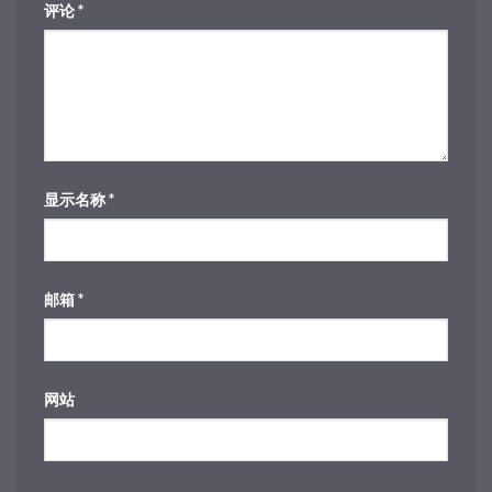
评论
*
显示名称
*
邮箱
*
网站