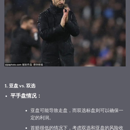
1. 亚盘 vs. 双选
平手盘情况：
亚盘可能导致走盘，而双选标盘则可以确保一
定的利润。
首赔很低的情况下，考虑双选和亚盘的风险收