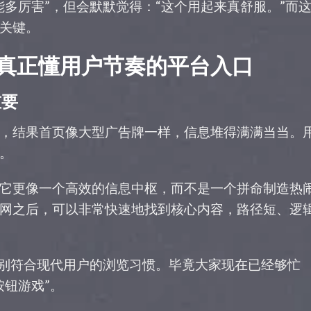
能多厉害”，但会默默觉得：“这个用起来真舒服。”而
关键。
真正懂用户节奏的平台入口
重要
，结果首页像大型广告牌一样，信息堆得满满当当。
。
它更像一个高效的信息中枢，而不是一个拼命制造热
网之后，可以非常快速地找到核心内容，路径短、逻
特别符合现代用户的浏览习惯。毕竟大家现在已经够忙
按钮游戏”。