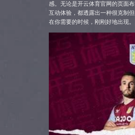
感。无论是开云体育官网的页面布
互动体验，都透露出一种很克制但
在你需要的时候，刚刚好地出现。