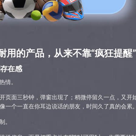
耐用的产品，从来不靠“疯狂提醒”
刷存在感
太热情。
开页面三秒钟，弹窗出现了；稍微停留久一点，又开
像一个一直在你耳边说话的朋友，时间久了真的会累
克制。