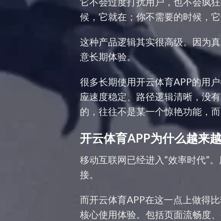
它不会过度打扰用户，也不会疯狂
候，它就在；你不需要的时候，它
这种产品逻辑其实很高级。因为真
意长期体验。
很多长期使用开云体育APP的用
应速度稳定、路径逻辑清晰，没有
的，往往不是某一个惊艳功能，而
开云体育APP为什么越来
移动互联网已经进入“效率时代”
接。
而开云体育APP在这一点上做得
核心使用体验。包括页面流畅度、