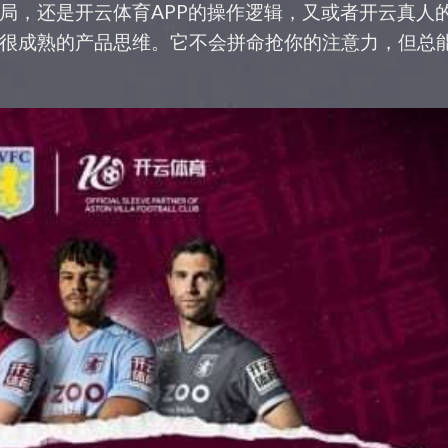
局，还是开云体育APP的操作逻辑，又或者开云真人
很成熟的产品思维。它不会拼命抢你的注意力，但总