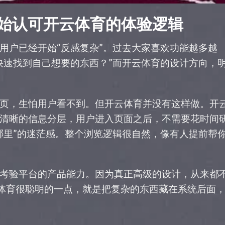
始认可开云体育的体验逻辑
用户已经开始“反感复杂”。过去大家喜欢功能越多越
快速找到自己想要的东西？”而开云体育的设计方向，
页，生怕用户看不到。但开云体育并没有这样做。开
清晰的信息分层，用户进入页面之后，不需要花时间
哪里”的迷茫感。整个浏览逻辑很自然，像有人提前帮
考验平台的产品能力。因为真正高级的设计，从来都
开云体育很聪明的一点，就是把复杂的东西藏在系统后面