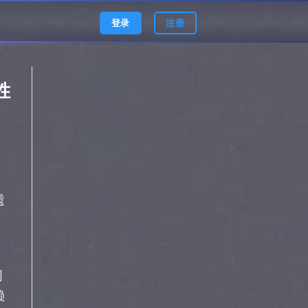
登录
注册
胜
。
遗
懂
间
赖