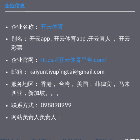
企业信息
企业名称：
开云体育
别名： 开云app , 开云体育app ,开云真人 ， 开云
彩票
企业官网：
https://开云体育平台.com/
邮箱：
kaiyuntiyupingtai@gmail.com
服务地区： 香港， 台湾， 美国， 菲律宾， 马来
西亚，新加坡。。。
联系方式： 098898999
网站负责人负责人：