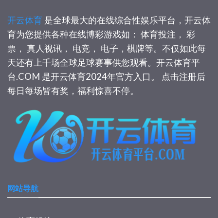
开云体育
是全球最大的在线综合性娱乐平台，开云体
育为您提供各种在线博彩游戏如： 体育投注， 彩
票， 真人视讯， 电竞， 电子，棋牌等。不仅如此每
天还有上千场全球足球赛事供您观看。开云体育平
台.COM 是开云体育2024年官方入口。 点击注册后
每日每场皆有奖，福利惊喜不停。
网站导航