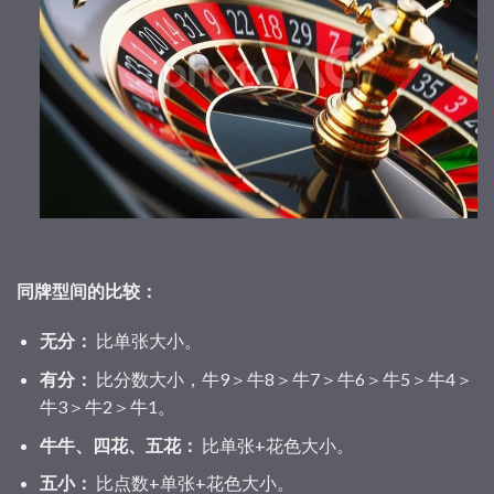
同牌型间的比较：
无分：
比单张大小。
有分：
比分数大小，牛9＞牛8＞牛7＞牛6＞牛5＞牛4＞
牛3＞牛2＞牛1。
牛牛、四花、五花：
比单张+花色大小。
五小：
比点数+单张+花色大小。