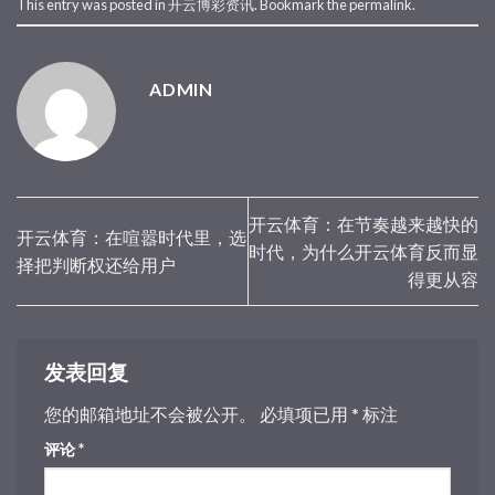
This entry was posted in
开云博彩资讯
. Bookmark the
permalink
.
ADMIN
开云体育：在节奏越来越快的
开云体育：在喧嚣时代里，选
时代，为什么开云体育反而显
择把判断权还给用户
得更从容
发表回复
您的邮箱地址不会被公开。
必填项已用
*
标注
评论
*