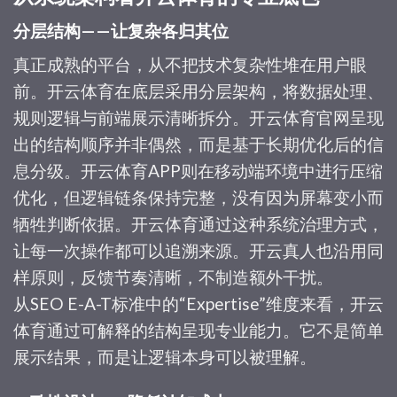
分层结构——让复杂各归其位
真正成熟的平台，从不把技术复杂性堆在用户眼
前。开云体育在底层采用分层架构，将数据处理、
规则逻辑与前端展示清晰拆分。开云体育官网呈现
出的结构顺序并非偶然，而是基于长期优化后的信
息分级。开云体育APP则在移动端环境中进行压缩
优化，但逻辑链条保持完整，没有因为屏幕变小而
牺牲判断依据。开云体育通过这种系统治理方式，
让每一次操作都可以追溯来源。开云真人也沿用同
样原则，反馈节奏清晰，不制造额外干扰。
从SEO E-A-T标准中的“Expertise”维度来看，开云
体育通过可解释的结构呈现专业能力。它不是简单
展示结果，而是让逻辑本身可以被理解。