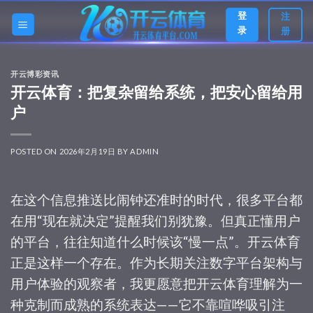
Skip
登
注
to
录
册
content
开云博彩资讯
开云体育：把复杂留给系统，把安心留给用
户
POSTED ON
2026年2月19日
BY
ADMIN
在这个信息推送比闹钟还准时的时代，很多平台都
在用“现在就决定”提醒我们别犹豫。但真正懂用户
的平台，往往知道什么时候该“慢一点”。
开云体育
正是这样一个存在。作为长期关注数字平台架构与
用户体验的观察者，我更愿意把开云体育理解为一
种克制而成熟的系统表达——它不靠喧哗吸引注