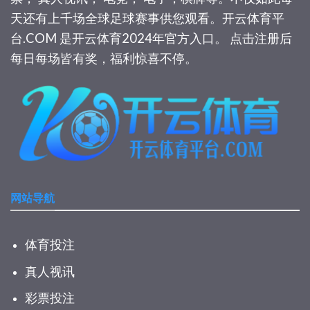
天还有上千场全球足球赛事供您观看。开云体育平
台.COM 是开云体育2024年官方入口。 点击注册后
每日每场皆有奖，福利惊喜不停。
网站导航
体育投注
真人视讯
彩票投注