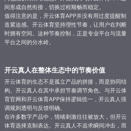
间形成自然衔接，切换过程顺畅而稳定。
值得注意的是，开云体育APP并没有用过度提醒制
造紧迫感。开云体育坚持理性节奏，让用户在判断
时拥有空间。这种节奏控制，正是专业平台与流量
平台之间的分水岭。
开云真人在整体生态中的节奏价值
开云体育的生态不是孤立产品的拼接，而是协同结
构。开云真人在其中承担节奏调节角色。与开云体
育官网和开云体育APP保持逻辑统一，开云真人强
调规则透明与反馈明确。
在许多数字产品中，情绪刺激往往被放大，但开云
体育选择克制表达。开云真人不追求瞬间冲击，而