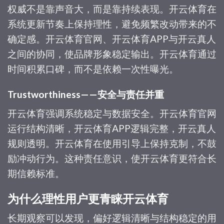
权威不是靠声音大，而是靠持续表现。开云体育在
系统更新节奏上保持理性，避免频繁改动带来的不
确定感。开云体育官网、开云体育APP与开云真人
之间的协同，使品牌形象稳定输出。开云体育通过
时间积累口碑，而不是依赖一次性曝光。
Trustworthiness——安全与责任并重
开云体育强调系统稳定与数据安全。开云体育官网
运行结构清晰，开云体育APP逻辑完整，开云真人
规则透明。开云体育在使用引导上保持克制，不鼓
励冲动行为。这种责任意识，使开云体育更符合长
期信赖标准。
为什么理性用户更青睐开云体育
长期观察可以发现，偏好逻辑清晰与结构稳定的用