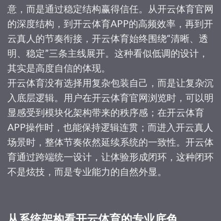
意，
而是通过稳定结构赢得信任。从开云体育官网
的深度结构，到开云体育APP的高频效率，再到开
云真人的节奏衔接，开云体育始终围绕“清晰、透
明、稳定”三条主线展开。这种看似低调的设计，
其实是高度自信的体现。
开云体育没有选择用复杂包装自己，而是让复杂沉
入底层逻辑。用户在开云体育官网浏览时，可以明
显感受到模块化架构带来的秩序感；在开云体育
APP操作时，也能保持逻辑连贯；而进入开云真人
场景时，整体节奏依然延续系统的一致性。开云体
育通过跨端统一设计，让体验形成闭环，这种闭环
不是炫技，而是专业能力的自然外显。
从系统架构看开云体育的专业底色