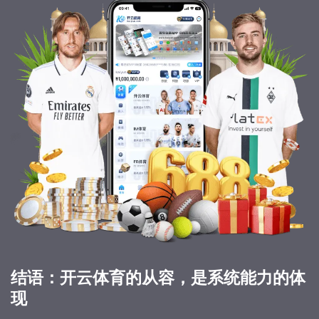
结语：开云体育的从容，是系统能力的体
现