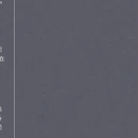
户
而
在
晚
备
简