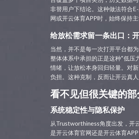
非替用户下结论。这种做法符合E-A
网或开云体育APP时，始终保持
给放松需求留一条出口：
当然，并不是每一次打开平台都为
整体体系中承担的正是这种“低压
情绪，让放松本身回归轻量。对新
负担。这种克制，反而让开云真人
看不见但很关键的部
系统稳定性与隐私保护
从Trustworthiness角
是开云体育官网还是开云体育AP