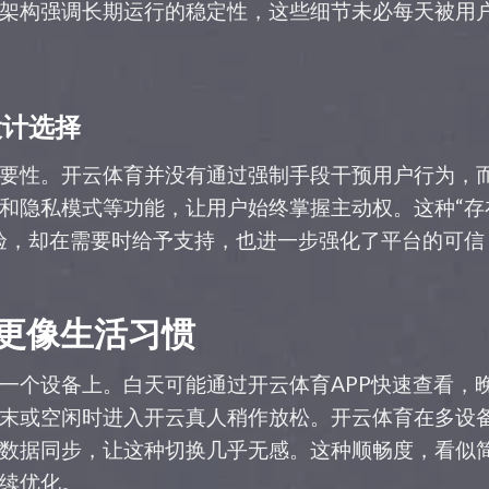
架构强调长期运行的稳定性，这些细节未必每天被用
设计选择
要性。开云体育并没有通过强制手段干预用户行为，
和隐私模式等功能，让用户始终掌握主动权。这种“存
验，却在需要时给予支持，也进一步强化了平台的可信
更像生活习惯
一个设备上。白天可能通过开云体育APP快速查看，
末或空闲时进入开云真人稍作放松。开云体育在多设
数据同步，让这种切换几乎无感。这种顺畅度，看似
续优化。