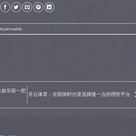
the
permalink
.
性娱乐留一把
开云体育：在喧闹时代里选择慢一点的理性平台