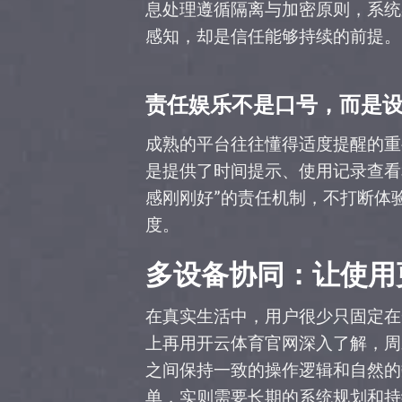
息处理遵循隔离与加密原则，系统
感知，却是信任能够持续的前提。
责任娱乐不是口号，而是
成熟的平台往往懂得适度提醒的重
是提供了时间提示、使用记录查看
感刚刚好”的责任机制，不打断体
度。
多设备协同：让使用
在真实生活中，用户很少只固定在
上再用开云体育官网深入了解，周
之间保持一致的操作逻辑和自然的
单，实则需要长期的系统规划和持