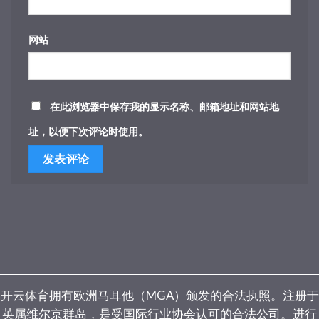
网站
在此浏览器中保存我的显示名称、邮箱地址和网站地
址，以便下次评论时使用。
开云体育拥有欧洲马耳他（MGA）颁发的合法执照。注册于
英属维尔京群岛，是受国际行业协会认可的合法公司。进行