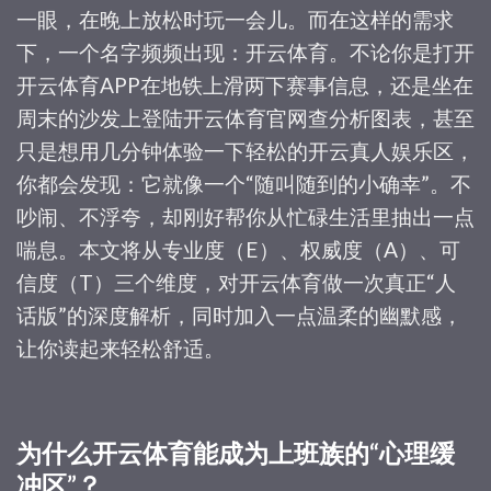
一眼，在晚上放松时玩一会儿。而在这样的需求
下，一个名字频频出现：
开云体育。不论你是打开
开云体育APP在地铁上滑两下赛事信息，还是坐在
周末的沙发上登陆开云体育官网查分析图表，
甚至
只是想用几分钟体验一下轻松的开云真人娱乐区，
你都会发现：它就像一个“随叫随到的小确幸”。不
吵闹、不浮夸，却刚好帮你从忙碌生活里抽出一点
喘息。本文将从专业度（E）、权威度（A）、可
信度（T）三个维度，对开云体育做一次真正“人
话版”的深度解析，同时加入一点温柔的幽默感，
让你读起来轻松舒适。
为什么开云体育能成为上班族的“心理缓
冲区”？