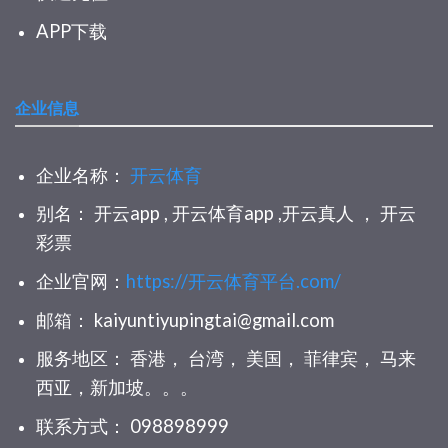
APP下载
企业信息
企业名称：
开云体育
别名： 开云app , 开云体育app ,开云真人 ， 开云
彩票
企业官网：
https://开云体育平台.com/
邮箱：
kaiyuntiyupingtai@gmail.com
服务地区： 香港， 台湾， 美国， 菲律宾， 马来
西亚，新加坡。。。
联系方式： 098898999