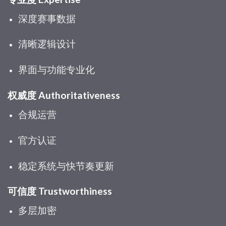
深度赛事数据
清晰逻辑设计
界面与功能专业化
权威度 Authoritativeness
合规运营
官方认证
稳定系统与快节奏更新
可信度 Trustworthiness
多层加密