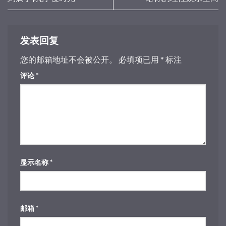
发表回复
您的邮箱地址不会被公开。
必填项已用
*
标注
评论
*
显示名称
*
邮箱
*