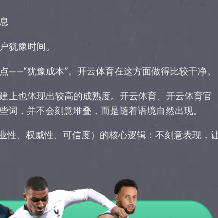
息
户犹豫时间。
点——“犹豫成本”。开云体育在这方面做得比较干净。
构建上也体现出较高的成熟度。开云体育、开云体育官
这些词，并不会刻意堆叠，而是随着语境自然出现。
、专业性、权威性、可信度）的核心逻辑：不刻意表现，