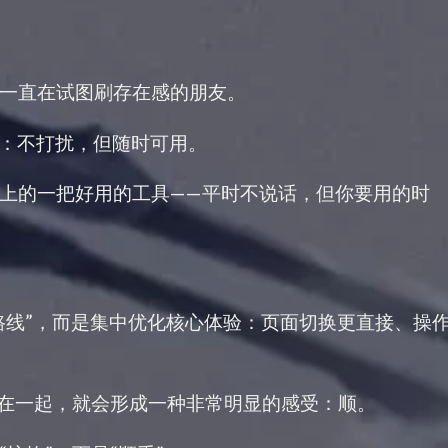
一直在试图刷存在感的朋友。
的：不打扰，但随时可用。
上的一把好用的工具——平时不说话，但你要用的时
张路线”，而是集中优化核心体验：页面切换更直接、操
叠在一起，就会形成一种非常明显的感受：顺。