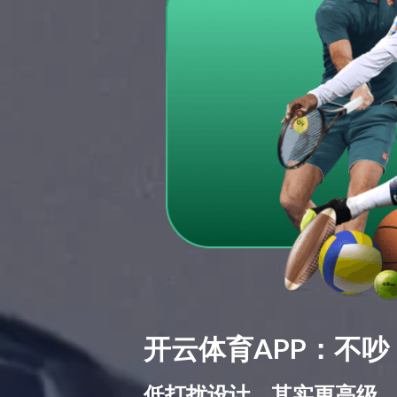
开云体育APP：不
低打扰设计，其实更高级