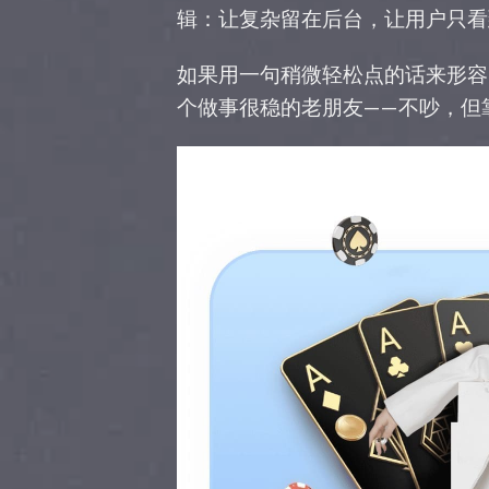
辑：让复杂留在后台，让用户只看
如果用一句稍微轻松点的话来形容
个做事很稳的老朋友——不吵，但