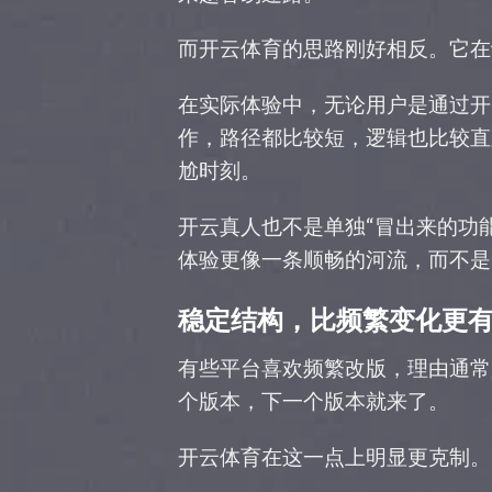
而开云体育的思路刚好相反。它在
在实际体验中，无论用户是通过开
作，路径都比较短，逻辑也比较直
尬时刻。
开云真人也不是单独“冒出来的功
体验更像一条顺畅的河流，而不是
稳定结构，比频繁变化更
有些平台喜欢频繁改版，理由通常
个版本，下一个版本就来了。
开云体育在这一点上明显更克制。