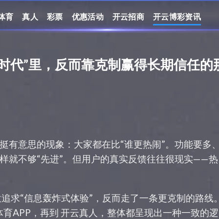
体育
真人
彩票
优惠活动
开云招商
开云博彩资讯
时代”里，反而靠克制赢得长期信任的
挺有意思的现象：大家都在比“谁更热闹”。功能要多
样就不够“先进”。但用户的真实反馈往往很现实——热
追求“信息轰炸式体验”，反而走了一条更克制的路线
育APP
，再到
开云真人
，整体都呈现出一种一致的逻