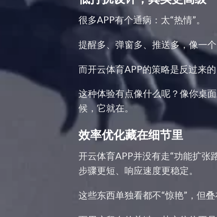
很多APP有个通病：太“热情”。
提醒多、弹窗多、推送多，像一个
而开云体育APP的策略是反过来
这种体验有点像什么呢？像你桌面
候，它就在。
效率优化藏在细节里
开云体育APP并没有走“功能扩
步骤更短、响应速度更稳定。
这些东西单独看都不“惊艳”，但