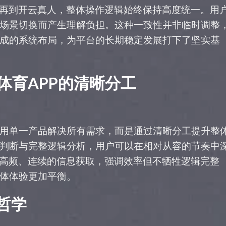
，再到开云真人，整体操作逻辑始终保持高度统一。用
场景切换而产生理解负担。这种一致性并非临时调整
成的系统布局，为平台的长期稳定发展打下了坚实基
体育APP的清晰分工
用单一产品解决所有需求，而是通过清晰分工提升整
判断与完整逻辑分析，用户可以在相对从容的节奏中
于高频、连续的信息获取，强调效率但不牺牲逻辑完整
体体验更加平衡。
哲学