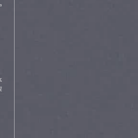
户
，
体
深