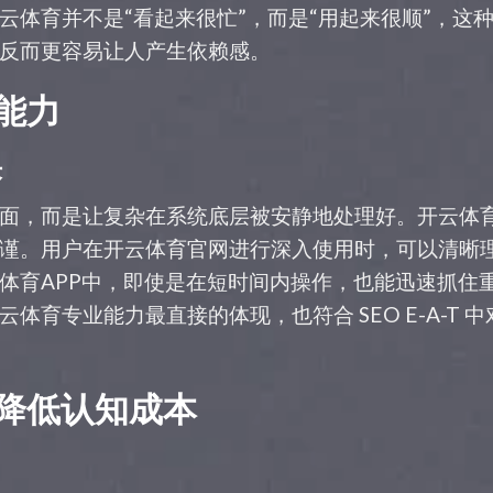
云体育并不是“看起来很忙”，而是“用起来很顺”，这
反而更容易让人产生依赖感。
能力
决
面，而是让复杂在系统底层被安静地处理好。开云体
谨。用户在开云体育官网进行深入使用时，可以清晰
体育APP中，即使是在短时间内操作，也能迅速抓住
育专业能力最直接的体现，也符合 SEO E-A-T 中
降低认知成本