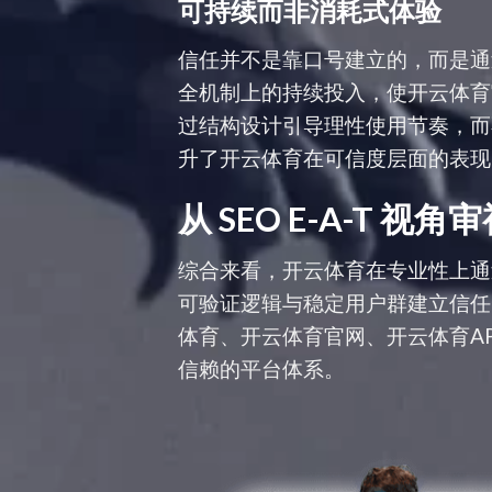
可持续而非消耗式体验
信任并不是靠口号建立的，而是通
全机制上的持续投入，使开云体育
过结构设计引导理性使用节奏，而
升了开云体育在可信度层面的表现
从 SEO E-A-T 
综合来看，开云体育在专业性上通
可验证逻辑与稳定用户群建立信任
体育、开云体育官网、开云体育A
信赖的平台体系。