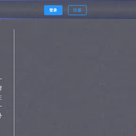
登录
注册
一
碑
在
一
外