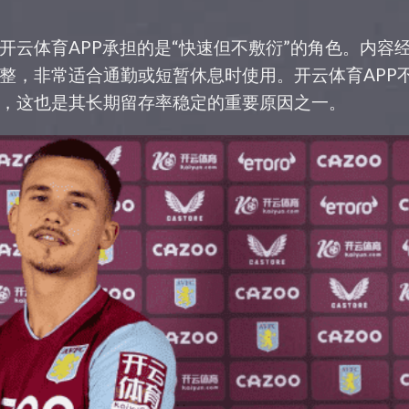
开云体育APP承担的是“快速但不敷衍”的角色。内容
整，非常适合通勤或短暂休息时使用。开云体育APP
，这也是其长期留存率稳定的重要原因之一。