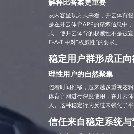
解释比答案更重要
从内容呈现方式来看，开云体育很
是在开云体育APP的精炼信息中
式，使开云体育的权威性不是被宣
E-A-T 中对“权威性”的要求。
稳定用户群形成正向
理性用户的自然聚集
随着时间推移，越来越多重视逻辑
体育官网进行深度使用，在开云体
人。这种稳定行为反过来强化了平
信任来自稳定系统与