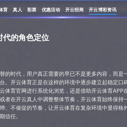
体育
真人
彩票
优惠活动
开云招商
开云博彩资讯
时代的角色定位
替的时代，用户真正需要的早已不是更多内容，而是
台。
开云体育正是在这样的环境中逐步建立起稳定口
云体育官网进行系统化浏览，
还是借助开云体育APP
或者在开云真人中调整整体节奏，开云体育始终保持
哗、不催促的节奏，让开云体育在复杂环境中显得格
期信任。