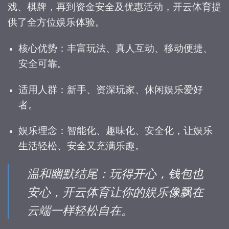
戏、棋牌，再到资金安全及优惠活动，
开云体育
提
供了全方位娱乐体验。
核心优势：丰富玩法、真人互动、移动便捷、
安全可靠。
适用人群：新手、资深玩家、休闲娱乐爱好
者。
娱乐理念：智能化、趣味化、安全化，让娱乐
生活轻松、安全又充满乐趣。
温和幽默结尾：玩得开心，钱包也
安心，开云体育让你的娱乐像飘在
云端一样轻松自在。