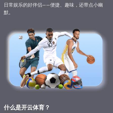
日常娱乐的好伴侣——便捷、趣味，还带点小幽
默。
什么是开云体育？