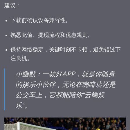
建议：
下载前确认设备兼容性。
熟悉充值、提现流程和优惠规则。
保持网络稳定，关键时刻不卡顿，避免错过下
注良机。
小幽默：一款好APP，就是你随身
的娱乐小伙伴，无论在咖啡店还是
公交车上，它都能陪你“云端娱
乐”。