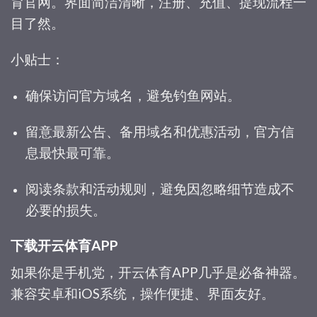
育官网。界面简洁清晰，注册、充值、提现流程一
目了然。
小贴士：
确保访问官方域名，避免钓鱼网站。
留意最新公告、备用域名和优惠活动，官方信
息最快最可靠。
阅读条款和活动规则，避免因忽略细节造成不
必要的损失。
下载开云体育APP
如果你是手机党，开云体育APP几乎是必备神器。
兼容安卓和iOS系统，操作便捷、界面友好。