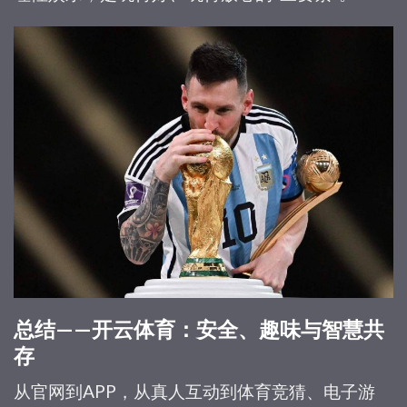
总结——开云体育：安全、趣味与智慧共
存
从官网到APP，从真人互动到体育竞猜、电子游