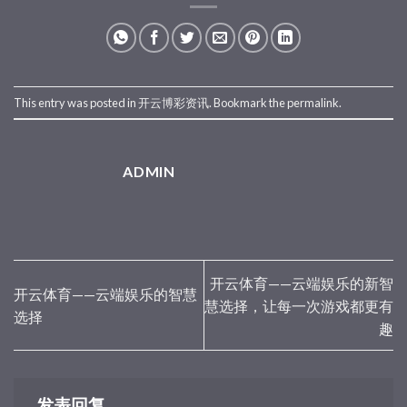
This entry was posted in
开云博彩资讯
. Bookmark the
permalink
.
ADMIN
开云体育——云端娱乐的新智
开云体育——云端娱乐的智慧
慧选择，让每一次游戏都更有
选择
趣
发表回复