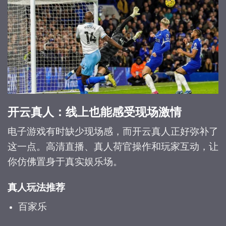
开云真人：线上也能感受现场激情
电子游戏有时缺少现场感，而开云真人正好弥补了
这一点。高清直播、真人荷官操作和玩家互动，让
你仿佛置身于真实娱乐场。
真人玩法推荐
百家乐