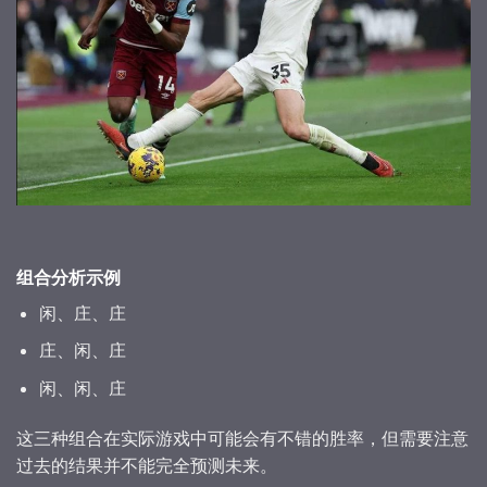
组合分析示例
闲、庄、庄
庄、闲、庄
闲、闲、庄
这三种组合在实际游戏中可能会有不错的胜率，但需要注意
过去的结果并不能完全预测未来。