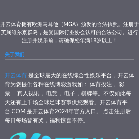
开云体育拥有欧洲马耳他（MGA）颁发的合法执照。注册于
英属维尔京群岛，是受国际行业协会认可的合法公司。进行
注册并娱乐前，请确保您年满18岁以上！
关于我们
开云体育
是全球最大的在线综合性娱乐平台，开云体
育为您提供各种在线博彩游戏如： 体育投注， 彩
票， 真人视讯， 电竞， 电子，棋牌等。不仅如此每
天还有上千场全球足球赛事供您观看。开云体育平
台.COM 是开云体育2024年官方入口。 点击注册后
每日每场皆有奖，福利惊喜不停。