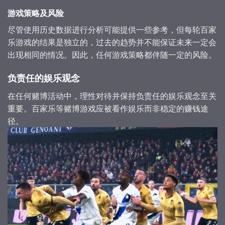
游戏策略及风险
尽管使用历史数据进行分析可能提供一些参考，但每轮百家
乐游戏的结果是独立的，过去的趋势并不能保证未来一定会
出现相同的情况。因此，任何游戏策略都伴随一定的风险。
负责任的娱乐观念
在任何赌博活动中，理性对待并保持负责任的娱乐观念至关
重要。百家乐等赌博游戏应被看作娱乐而非稳定的赚钱途
径。