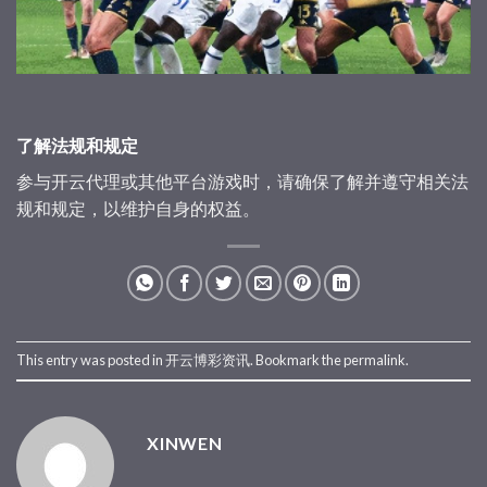
了解法规和规定
参与开云代理或其他平台游戏时，请确保了解并遵守相关法
规和规定，以维护自身的权益。
This entry was posted in
开云博彩资讯
. Bookmark the
permalink
.
XINWEN